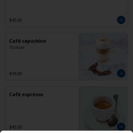
$45.00
Café capuchino
10 onzas
$49.00
Café espresso
$45.00