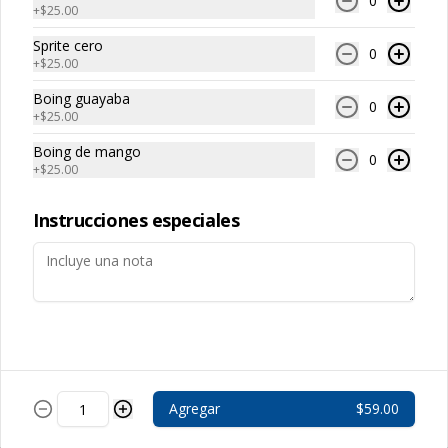
0
+
$25.00
Sprite cero
0
+
$25.00
Boing guayaba
0
+
$25.00
Conócenos
Boing de mango
0
+
$25.00
Zona de Despacho
Instrucciones especiales
Términos y condiciones
Política de privacidad
Redes sociales
Instagram
Facebook
Agregar
$59.00
Mi cuenta