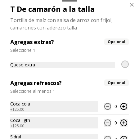
T De camarón a la talla
Flan napolitano
Tortilla de maíz con salsa de arroz con frijol,
Flan napolitano de la casa
camarones con aderezo talla
Agregas extras?
Opcional
$59.00
Seleccione 1
Queso extra
Pan de elote
Pan de elote calientito con lechera
Agregas refrescos?
Opcional
Seleccione al menos 1
Coca cola
$69.00
0
+
$25.00
Coca ligth
0
+
$25.00
Sidral