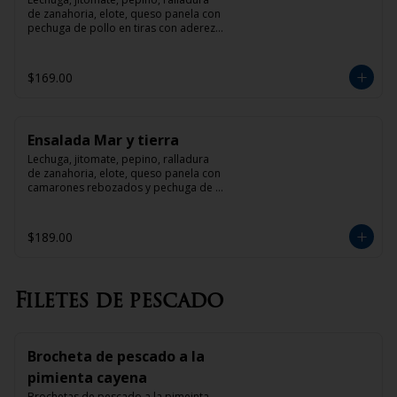
de zanahoria, elote, queso panela con 
pechuga de pollo en tiras con aderezo 
de mango o tamarindo
$169.00
Ensalada Mar y tierra
Lechuga, jitomate, pepino, ralladura 
de zanahoria, elote, queso panela con 
camarones rebozados y pechuga de 
pollo en tiras con aderezo de mango o 
tamarindo
$189.00
Filetes de pescado
Brocheta de pescado a la
pimienta cayena
Brochetas de pescado a la pimeinta 