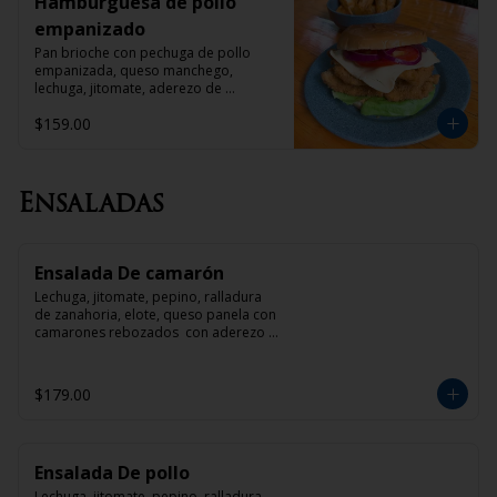
Hamburguesa de pollo
empanizado
Pan brioche con pechuga de pollo 
empanizada, queso manchego, 
lechuga, jitomate, aderezo de 
mayonesa con chipotle y papas gajo 
$159.00
con pimienta cayena
Ensaladas
Ensalada De camarón
Lechuga, jitomate, pepino, ralladura 
de zanahoria, elote, queso panela con 
camarones rebozados  con aderezo 
de mango o tamarindo
$179.00
Ensalada De pollo
Lechuga, jitomate, pepino, ralladura 