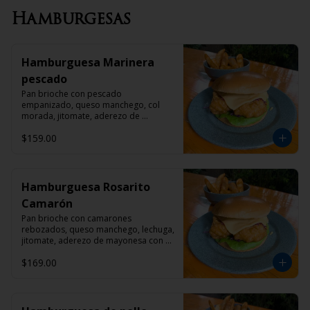
Hamburgesas
Hamburguesa Marinera
pescado
Pan brioche con pescado 
empanizado, queso manchego, col 
morada, jitomate, aderezo de 
mayonesa con chipotle y papas gajo 
$159.00
con pimienta cayena
Hamburguesa Rosarito
Camarón
Pan brioche con camarones 
rebozados, queso manchego, lechuga, 
jitomate, aderezo de mayonesa con 
chipotle y papas gajo con pimienta 
$169.00
cayena