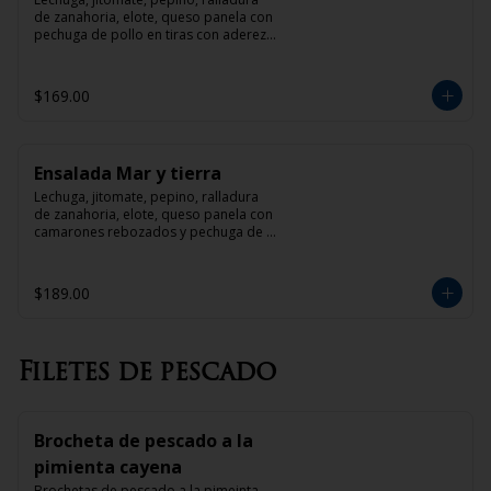
de zanahoria, elote, queso panela con 
pechuga de pollo en tiras con aderezo 
de mango o tamarindo
$169.00
Ensalada Mar y tierra
Lechuga, jitomate, pepino, ralladura 
de zanahoria, elote, queso panela con 
camarones rebozados y pechuga de 
pollo en tiras con aderezo de mango o 
tamarindo
$189.00
Filetes de pescado
Brocheta de pescado a la
pimienta cayena
Brochetas de pescado a la pimeinta 