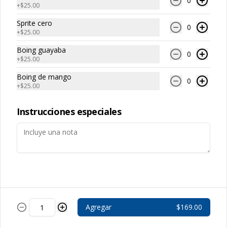
0
+
$25.00
Sprite cero
0
+
$25.00
Boing guayaba
0
+
$25.00
Conócenos
Boing de mango
0
+
$25.00
Zona de Despacho
Instrucciones especiales
Términos y condiciones
Política de privacidad
Redes sociales
Instagram
Facebook
Agregar
$169.00
Mi cuenta