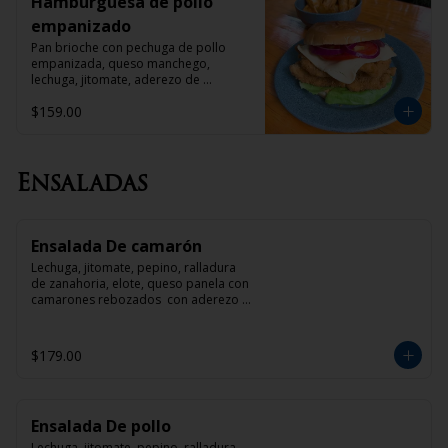
Hamburguesa de pollo
empanizado
Pan brioche con pechuga de pollo 
empanizada, queso manchego, 
lechuga, jitomate, aderezo de 
mayonesa con chipotle y papas gajo 
$159.00
con pimienta cayena
Ensaladas
Ensalada De camarón
Lechuga, jitomate, pepino, ralladura 
de zanahoria, elote, queso panela con 
camarones rebozados  con aderezo 
de mango o tamarindo
$179.00
Ensalada De pollo
Lechuga, jitomate, pepino, ralladura 