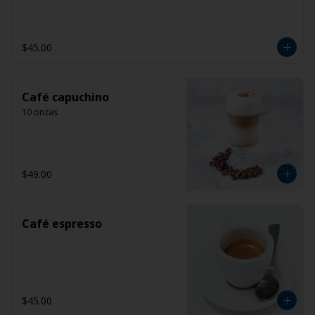
$45.00
Café capuchino
10 onzas
$49.00
Café espresso
$45.00