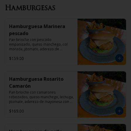
Hamburgesas
Hamburguesa Marinera
pescado
Pan brioche con pescado 
empanizado, queso manchego, col 
morada, jitomate, aderezo de 
mayonesa con chipotle y papas gajo 
$159.00
con pimienta cayena
Hamburguesa Rosarito
Camarón
Pan brioche con camarones 
rebozados, queso manchego, lechuga, 
jitomate, aderezo de mayonesa con 
chipotle y papas gajo con pimienta 
$169.00
cayena