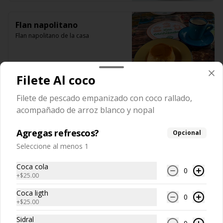
Flan napolitano
Flan napolitano de la casa
Filete Al coco
$59.00
Filete de pescado empanizado con coco rallado,
acompañado de arroz blanco y nopal
Pan de elote
Pan de elote calientito con lechera
Agregas refrescos?
Opcional
Seleccione al menos 1
Coca cola
$69.00
0
+
$25.00
Coca ligth
0
+
$25.00
Sidral