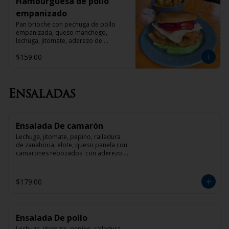
Hamburguesa de pollo
empanizado
Pan brioche con pechuga de pollo 
empanizada, queso manchego, 
lechuga, jitomate, aderezo de 
mayonesa con chipotle y papas gajo 
$159.00
con pimienta cayena
Ensaladas
Ensalada De camarón
Lechuga, jitomate, pepino, ralladura 
de zanahoria, elote, queso panela con 
camarones rebozados  con aderezo 
de mango o tamarindo
$179.00
Ensalada De pollo
Lechuga, jitomate, pepino, ralladura 