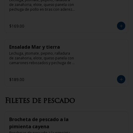
de zanahoria, elote, queso panela con 
pechuga de pollo en tiras con aderezo 
de mango o tamarindo
$169.00
Ensalada Mar y tierra
Lechuga, jitomate, pepino, ralladura 
de zanahoria, elote, queso panela con 
camarones rebozados y pechuga de 
pollo en tiras con aderezo de mango o 
tamarindo
$189.00
Filetes de pescado
Brocheta de pescado a la
pimienta cayena
Brochetas de pescado a la pimeinta 