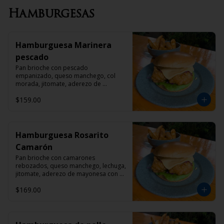
Hamburgesas
Hamburguesa Marinera
pescado
Pan brioche con pescado 
empanizado, queso manchego, col 
morada, jitomate, aderezo de 
mayonesa con chipotle y papas gajo 
$159.00
con pimienta cayena
Hamburguesa Rosarito
Camarón
Pan brioche con camarones 
rebozados, queso manchego, lechuga, 
jitomate, aderezo de mayonesa con 
chipotle y papas gajo con pimienta 
$169.00
cayena