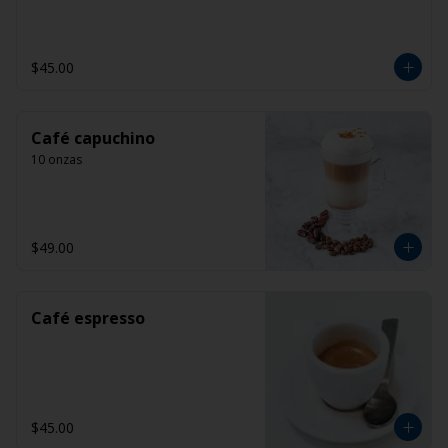
$45.00
Café capuchino
10 onzas
$49.00
Café espresso
$45.00