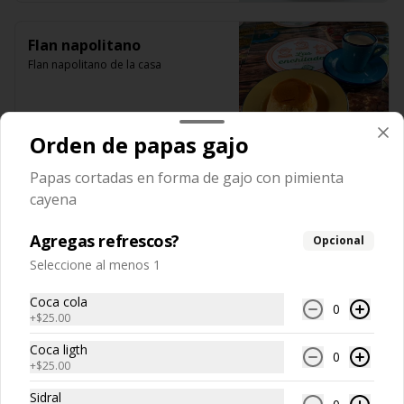
Flan napolitano
Flan napolitano de la casa
Orden de papas gajo
$59.00
Papas cortadas en forma de gajo con pimienta
cayena
Pan de elote
Pan de elote calientito con lechera
Agregas refrescos?
Opcional
Seleccione al menos 1
Coca cola
$69.00
0
+
$25.00
Coca ligth
0
+
$25.00
Sidral