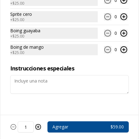
0
+
$25.00
Sprite cero
0
+
$25.00
Boing guayaba
0
+
$25.00
Conócenos
Boing de mango
0
+
$25.00
Zona de Despacho
Instrucciones especiales
Términos y condiciones
Política de privacidad
Redes sociales
Instagram
Facebook
Agregar
$59.00
Mi cuenta