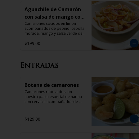
Aguachile de Camarón
con salsa de mango con
habanero
Camarones cocidos en limon 
acompañados de pepino, cebolla 
morada, mango y salsa verde de 
la casa acompañado con tostadas
$199.00
Entradas
Botana de camarones
Camarones rebozadoscon 
nuestra pasta especial de harina 
con cerveza acompañados de 
aderezo de mango
$129.00