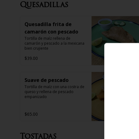
Quesadillas
Quesadilla frita de
camarón con pescado
Tortilla de maíz rellena de 
camarón y pescado a la mexicana 
bien crujiente
$39.00
Suave de pescado
Tortilla de maíz con una costra de 
queso y rellena de pescado 
empanizado
$65.00
Tostadas