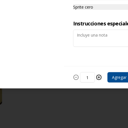
Sprite cero
Tostada de marlin
Tostada de maíz dorada a la 
Instrucciones especial
plancha acompañada de 
mayonesa con chipotle marlin a la 
mexicana y una costra de queso
$75.00
Agregar