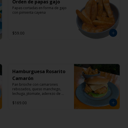
Orden de papas gajo
Papas cortadas en forma de gajo 
con pimienta cayena
$59.00
Hamburguesa Rosarito
Camarón
Pan brioche con camarones 
rebozados, queso manchego, 
lechuga, jitomate, aderezo de 
mayonesa con chipotle y papas 
$169.00
gajo con pimienta cayena