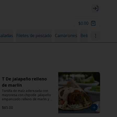
Login
$0.00
aladas
Filetes de pescado
Camarones
Bebidas de la casa
T De jalapeño relleno
de marlín
Tortilla de maíz aderezada con 
mayonesa con chipotle  jalapeño 
empanizado relleno de marlin y 
col morada
$65.00