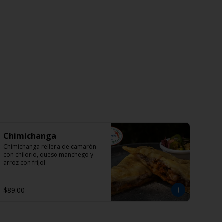
Chimichanga
Chimichanga rellena de camarón 
con chilorio, queso manchego y 
arroz con frijol
$89.00