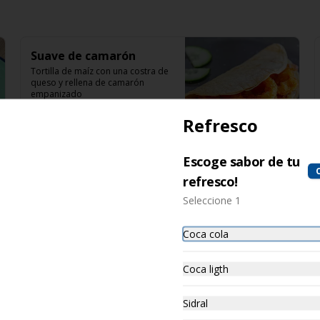
Suave de camarón
Tortilla de maíz con una costra de 
queso y rellena de camarón 
empanizado
Refresco
$69.00
Escoge sabor de tu
refresco!
Suave de trucha
Seleccione 1
salmonada
Tortilla de maíz con una costra de 
queso y rellena de trucha 
Coca cola
salmonada
$69.00
Coca ligth
Sidral