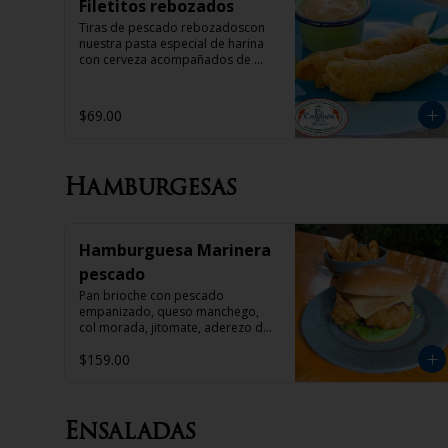
Filetitos rebozados
Tiras de pescado rebozadoscon 
nuestra pasta especial de harina 
con cerveza acompañados de 
aderezo de mayonesa con 
chipotle
$69.00
Hamburgesas
Hamburguesa Marinera
pescado
Pan brioche con pescado 
empanizado, queso manchego, 
col morada, jitomate, aderezo de 
mayonesa con chipotle y papas 
$159.00
gajo con pimienta cayena
Ensaladas