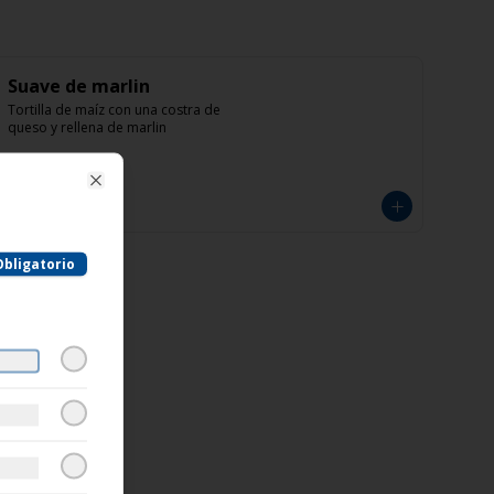
Suave de marlin
Tortilla de maíz con una costra de 
queso y rellena de marlin
Close
$69.00
Obligatorio