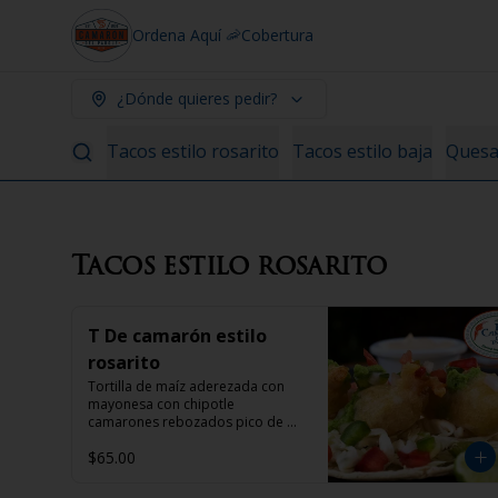
Ordena Aquí 🦐
Cobertura
¿Dónde quieres pedir?
Tacos estilo rosarito
Tacos estilo baja
Quesad
Tacos estilo rosarito
T De camarón estilo
rosarito
Tortilla de maíz aderezada con 
mayonesa con chipotle 
camarones rebozados pico de 
gallo y col morada
$65.00