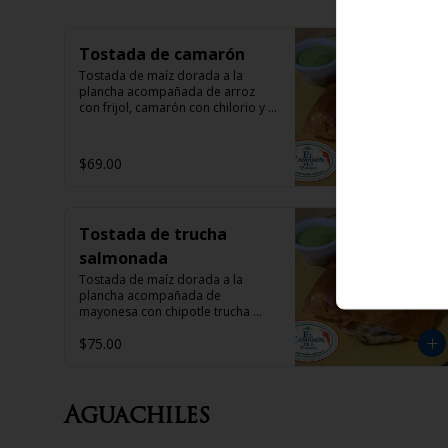
Tostada de camarón
Tostada de maíz dorada a la 
plancha acompañada de arroz 
con frijol, camarón con chilorio y 
una costra de queso
$69.00
Tostada de trucha
salmonada
Tostada de maíz dorada a la 
plancha acompañada de 
mayonesa con chipotle trucha 
salmonada y una costra de queso
$75.00
Aguachiles