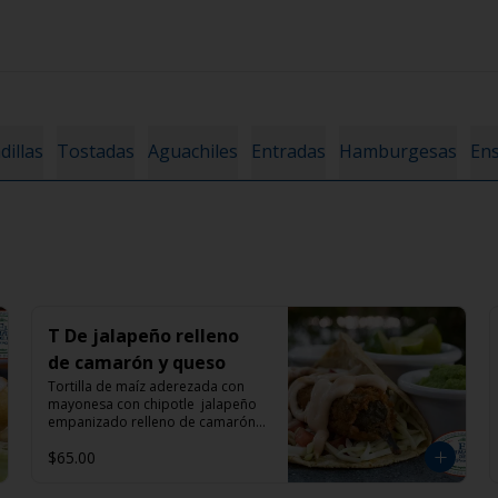
illas
Tostadas
Aguachiles
Entradas
Hamburgesas
Ens
T De jalapeño relleno
de camarón y queso
Tortilla de maíz aderezada con 
mayonesa con chipotle  jalapeño 
empanizado relleno de camarón 
con queso manchego y col 
$65.00
morada