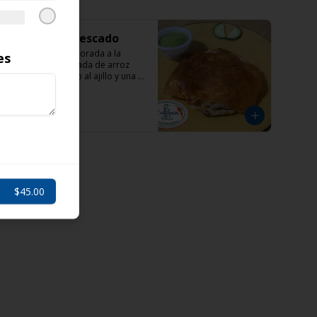
Tostada de pescado
Tostada de maíz dorada a la 
es
plancha acompañada de arroz 
con frijol,  pescado al ajillo y una 
costra de queso
$65.00
$45.00